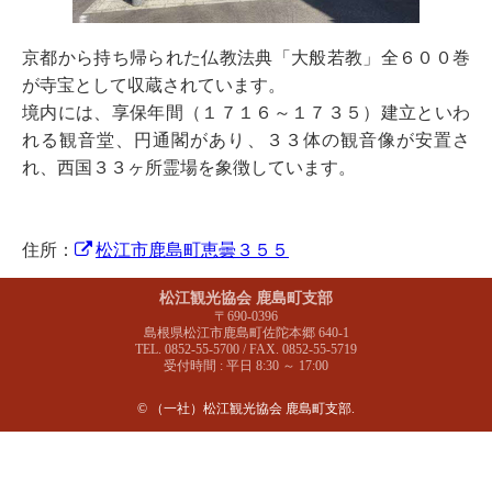
京都から持ち帰られた仏教法典「大般若教」全６００巻
が寺宝として収蔵されています。
境内には、享保年間（１７１６～１７３５）建立といわ
れる観音堂、円通閣があり、３３体の観音像が安置さ
れ、西国３３ヶ所霊場を象徴しています。
住所：
松江市鹿島町恵曇３５５
松江観光協会 鹿島町支部
〒690-0396
島根県松江市鹿島町佐陀本郷 640-1
TEL. 0852-55-5700 / FAX. 0852-55-5719
受付時間 : 平日 8:30 ～ 17:00
© （一社）松江観光協会 鹿島町支部.